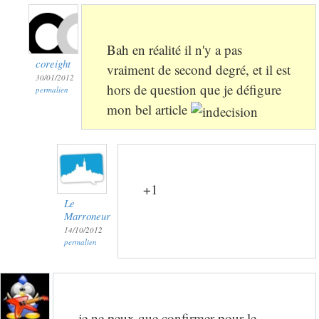
Bah en réalité il n'y a pas
coreight
vraiment de second degré, et il est
30/01/2012
hors de question que je défigure
permalien
mon bel article
+1
Le
Marroneur
14/10/2012
permalien
je ne peux que confirmer pour le