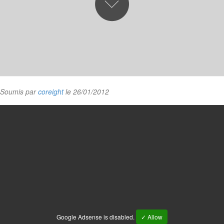
Soumis par
coreight
le 26/01/2012
Google Adsense is disabled.
✓ Allow