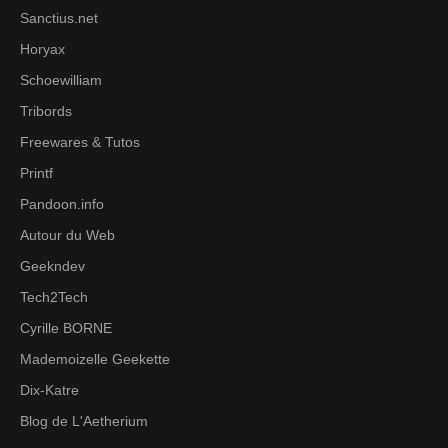
Sanctius.net
Horyax
Schoewilliam
Tribords
Freewares & Tutos
Printf
Pandoon.info
Autour du Web
Geekndev
Tech2Tech
Cyrille BORNE
Mademoizelle Geekette
Dix-Katre
Blog de L'Aetherium