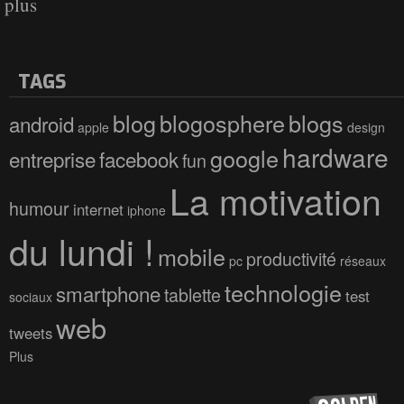
plus
TAGS
blog
blogosphere
blogs
android
apple
design
hardware
google
entreprise
facebook
fun
La motivation
humour
internet
iphone
du lundi !
mobile
productivité
pc
réseaux
technologie
smartphone
tablette
test
sociaux
web
tweets
Plus