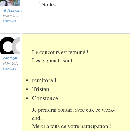
5 étoiles !
@Toutestici
06/04/2012
permalien
Le concours est terminé !
coreight
Les gagnants sont:
07/04/2012
permalien
remiforall
Tristan
Constance
Je prendrai contact avec eux ce week-
end.
Merci à tous de votre participation !