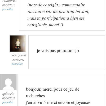
remiforall
(note de coreight : commentaire
05/04/2012
permalien
raccourci car un peu trop bavard,
mais ta participation a bien été
enregistrée, merci !)
je vois pas pourquoi ;-)
remiforall
06/04/2012
permalien
bonjour, merci pour ce jeu de
quitterie
recherches
05/04/2012
j'en ai vu 5 merci encore et joyeuses
permalien