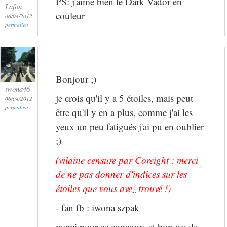
PS: j'aime bien le Dark Vador en
Lafon
couleur
06/04/2012
permalien
Bonjour ;)
iwona46
je crois qu'il y a 5 étoiles, mais peut
06/04/2012
permalien
être qu'il y en a plus, comme j'ai les
yeux un peu fatigués j'ai pu en oublier
;)
(vilaine censure par Coreight : merci
de ne pas donner d'indices sur les
étoiles que vous avez trouvé !)
- fan fb : iwona szpak
merci pour ce concours et bon we de