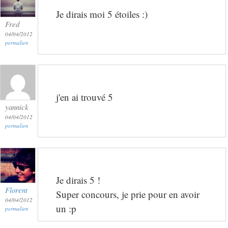
Je dirais moi 5 étoiles :)
Fred
04/04/2012
permalien
j'en ai trouvé 5
yannick
04/04/2012
permalien
Je dirais 5 !
Florent
Super concours, je prie pour en avoir
04/04/2012
un :p
permalien