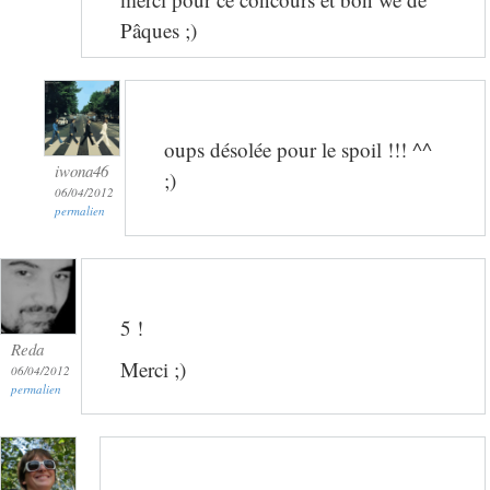
Pâques ;)
oups désolée pour le spoil !!! ^^
iwona46
;)
06/04/2012
permalien
5 !
Reda
Merci ;)
06/04/2012
permalien