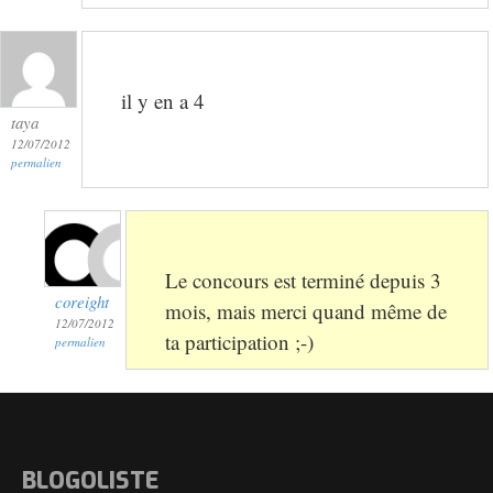
il y en a 4
taya
12/07/2012
permalien
Le concours est terminé depuis 3
coreight
mois, mais merci quand même de
12/07/2012
ta participation ;-)
permalien
BLOGOLISTE