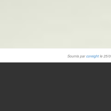
Soumis par
coreight
le 25/0