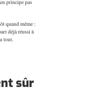
 en principe pas
p tôt quand même :
art déjà réussi à
u tout.
ent sûr