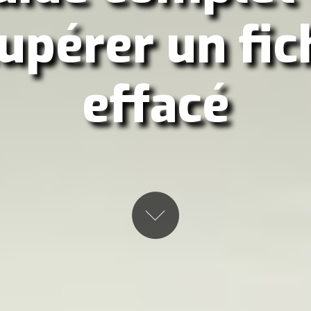
upérer un fic
effacé