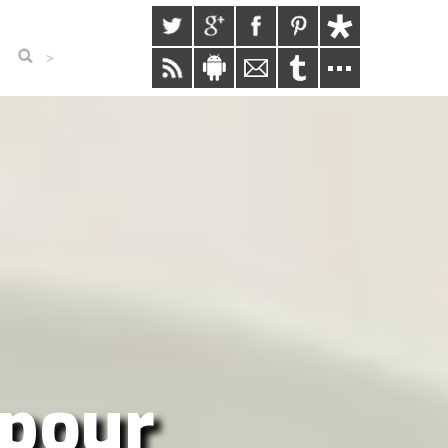
>
 pour