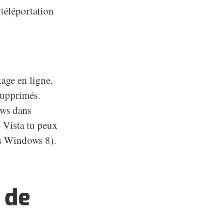
 téléportation
kage en ligne,
supprimés.
ows dans
s Vista tu peux
is Windows 8).
 de