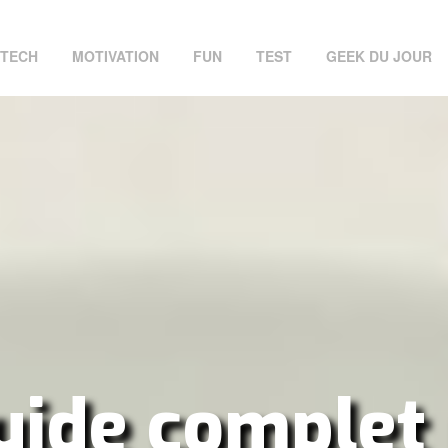
TECH
MOTIVATION
FUN
TEST
GEEK DU JOUR
uide complet