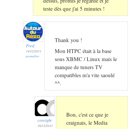
dessus, promis je regarde et je
teste dès que j'ai 5 minutes !
Thank you !
Fred.
Mon HTPC était à la base
14/12/2011
permalien
sous XBMC / Linux mais le
manque de tuners TV
compatibles m'a vite saoulé
^^.
Bon, c'est ce que je
coreight
craignais, le Media
16/12/2011