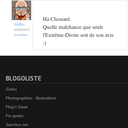
Ha Chouard.
Gilles
Quelle malchance que seule
01/04/2015
l'Extrême-Droite soit de son avis
permalien
:)
BLOGOLISTE
Zinfos
Photographies - Illustrations
Plug'n Geek
Pix-geeks
Sanctius.net