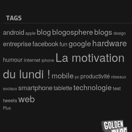
TAGS
blog
blogosphere
blogs
android
apple
design
hardware
google
entreprise
facebook
fun
La motivation
humour
internet
iphone
du lundi !
mobile
productivité
pc
réseaux
technologie
smartphone
tablette
test
sociaux
web
tweets
Plus