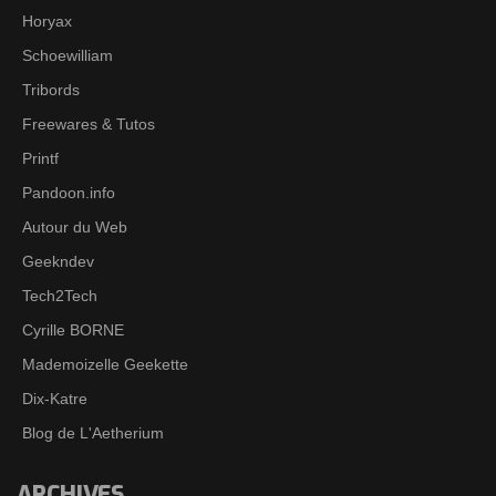
Horyax
Schoewilliam
Tribords
Freewares & Tutos
Printf
Pandoon.info
Autour du Web
Geekndev
Tech2Tech
Cyrille BORNE
Mademoizelle Geekette
Dix-Katre
Blog de L'Aetherium
ARCHIVES