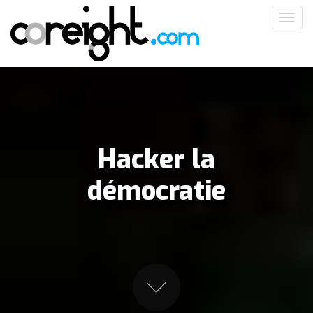
Aller
Toggl
au
navig
contenu
principal
Hacker la
démocratie