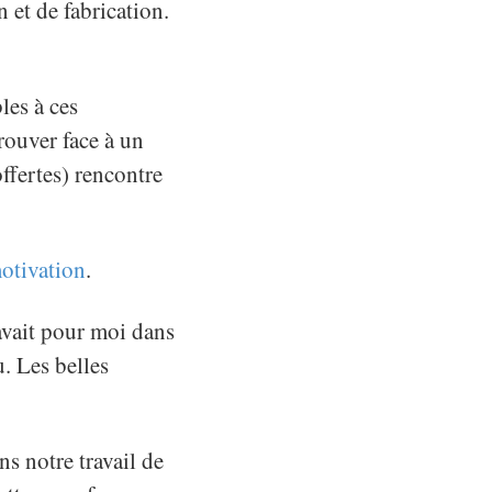
n et de fabrication.
les à ces
rouver face à un
offertes) rencontre
motivation
.
avait pour moi dans
u. Les belles
s notre travail de