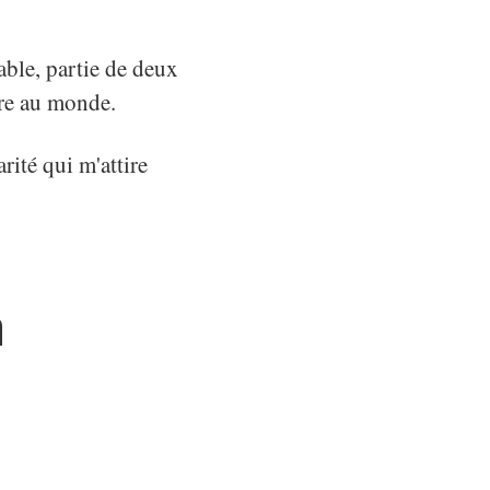
able, partie de deux
ère au monde.
rité qui m'attire
a