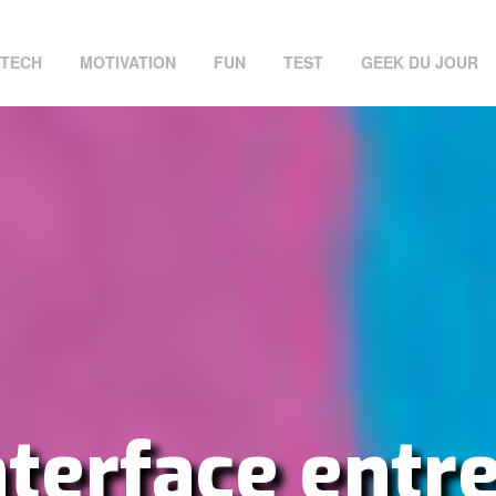
TECH
MOTIVATION
FUN
TEST
GEEK DU JOUR
nterface entre