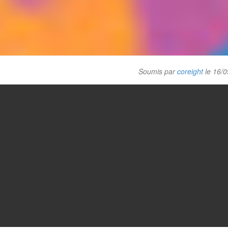
Soumis par
coreight
le 16/0