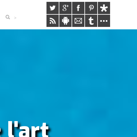
>
 l'art