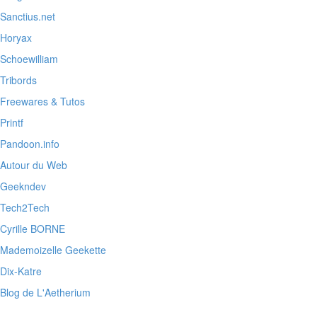
Sanctius.net
Horyax
Schoewilliam
Tribords
Freewares & Tutos
Printf
Pandoon.info
Autour du Web
Geekndev
Tech2Tech
Cyrille BORNE
Mademoizelle Geekette
Dix-Katre
Blog de L'Aetherium