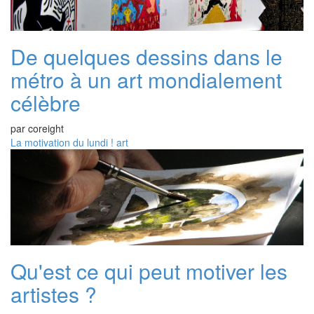
De quelques dessins dans le
métro à un art mondialement
célèbre
par
coreight
La motivation du lundi !
art
Qu'est ce qui peut motiver les
artistes ?