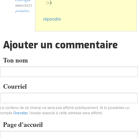
:-)
06/03/2012
permalien
répondre
Ajouter un commentaire
Ton nom
Courriel
Le contenu de ce champ ne sera pas affiché publiquement. Si tu possèdes un
compte
Gravatar
, l'avatar associé à cette adresse sera affiché.
Page d'accueil