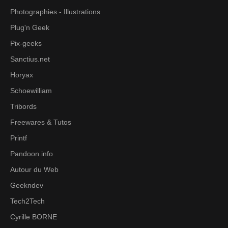
Photographies - Illustrations
Plug'n Geek
Pix-geeks
Sanctius.net
Horyax
Schoewilliam
Tribords
Freewares & Tutos
Printf
Pandoon.info
Autour du Web
Geekndev
Tech2Tech
Cyrille BORNE