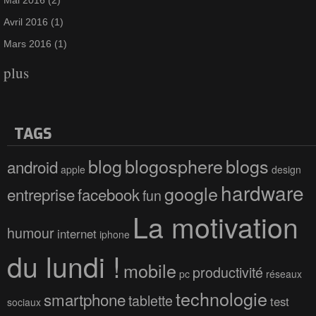
Mai 2016
(2)
Avril 2016
(1)
Mars 2016
(1)
plus
TAGS
blog
blogosphere
blogs
android
apple
design
hardware
google
entreprise
facebook
fun
La motivation
humour
internet
iphone
du lundi !
mobile
productivité
pc
réseaux
technologie
smartphone
tablette
test
sociaux