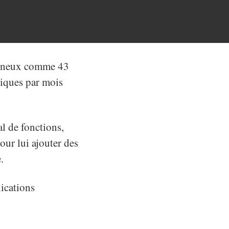
tigineux comme 43
niques par mois
l de fonctions,
ur lui ajouter des
.
lications