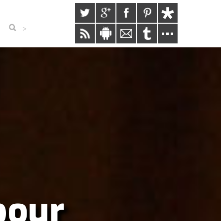
>
 pour