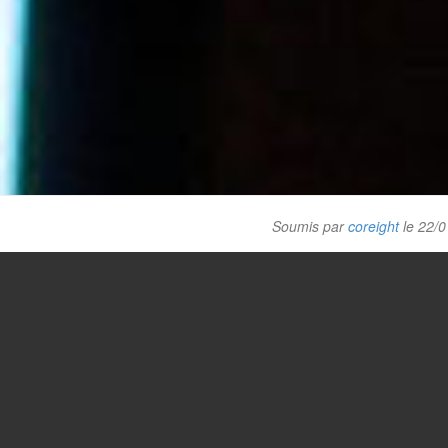
Soumis par
coreight
le 22/0