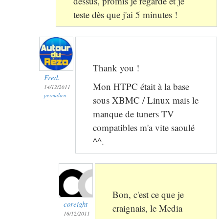
dessus, promis je regarde et je
teste dès que j'ai 5 minutes !
Thank you !
Fred.
Mon HTPC était à la base
14/12/2011
permalien
sous XBMC / Linux mais le
manque de tuners TV
compatibles m'a vite saoulé
^^.
Bon, c'est ce que je
coreight
craignais, le Media
16/12/2011