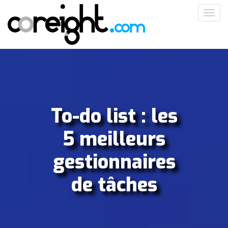
Aller
Toggl
au
navig
contenu
principal
To-do list : les
5 meilleurs
gestionnaires
de tâches