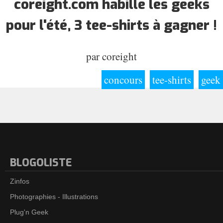
coreight.com habille les geeks
pour l'été, 3 tee-shirts à gagner !
par
coreight
concours
tee-shirts
geek
BLOGOLISTE
Zinfos
Photographies - Illustrations
Plug'n Geek