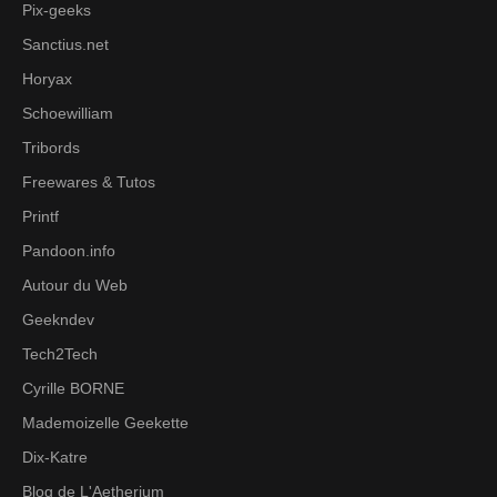
Pix-geeks
Sanctius.net
Horyax
Schoewilliam
Tribords
Freewares & Tutos
Printf
Pandoon.info
Autour du Web
Geekndev
Tech2Tech
Cyrille BORNE
Mademoizelle Geekette
Dix-Katre
Blog de L'Aetherium