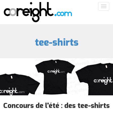
Aller
Toggl
au
navig
contenu
principal
tee-shirts
Concours de l'été : des tee-shirts