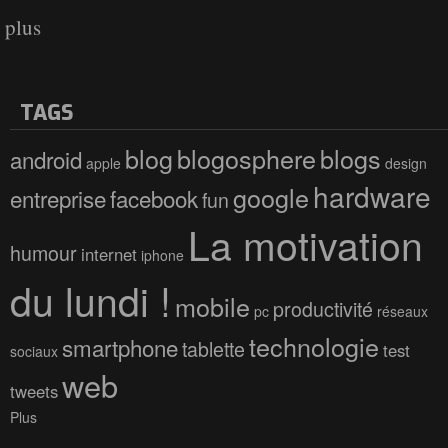
plus
TAGS
blog
blogosphere
blogs
android
apple
design
hardware
google
entreprise
facebook
fun
La motivation
humour
internet
iphone
du lundi !
mobile
productivité
pc
réseaux
technologie
smartphone
tablette
test
sociaux
web
tweets
Plus