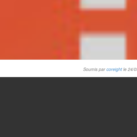
Soumis par
coreight
le 24/0