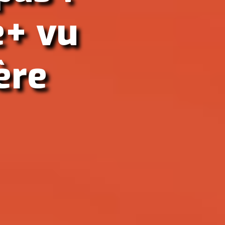
e+ vu
ère