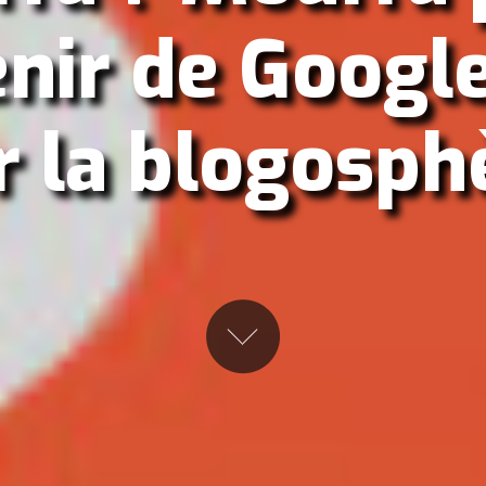
enir de Googl
r la blogosph