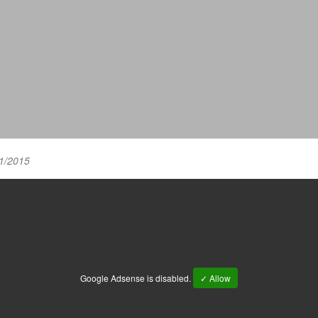
1/2015
Google Adsense is disabled.
✓ Allow