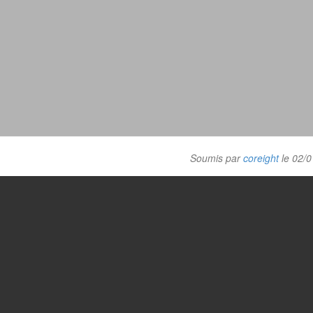
Soumis par
coreight
le 02/0