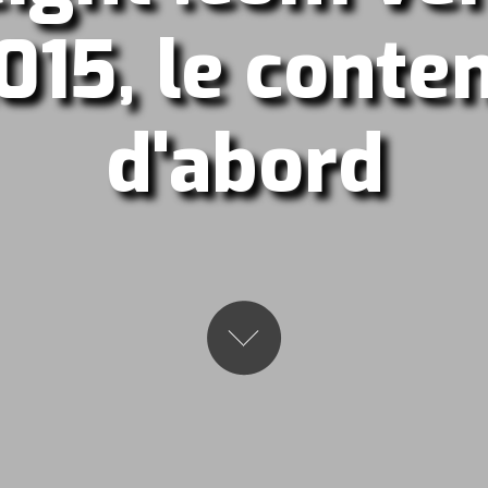
015, le conte
d'abord