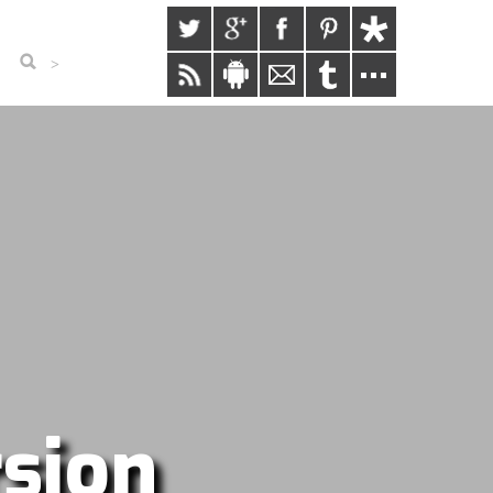
>
rsion