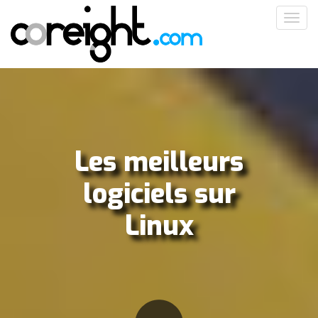
Aller
Toggl
au
navig
contenu
principal
Les meilleurs
logiciels sur
Linux