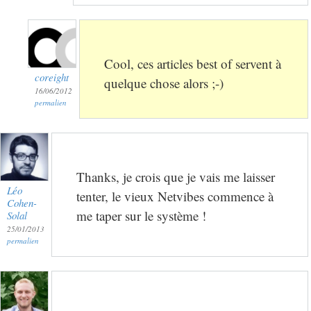
Cool, ces articles best of servent à
coreight
quelque chose alors ;-)
16/06/2012
permalien
Thanks, je crois que je vais me laisser
Léo
tenter, le vieux Netvibes commence à
Cohen-
me taper sur le système !
Solal
25/01/2013
permalien