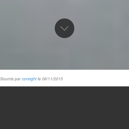
Soumis par
coreight
le 06/11/2015