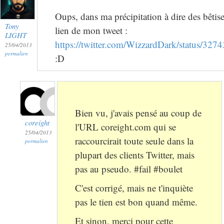
Oups, dans ma précipitation à dire des bêtises
Tony
lien de mon tweet :
LIGHT
https://twitter.com/WizzardDark/status/3
25/04/2013
permalien
:D
Bien vu, j'avais pensé au coup de
coreight
l'URL coreight.com qui se
25/04/2013
raccourcirait toute seule dans la
permalien
plupart des clients Twitter, mais
pas au pseudo. #fail #boulet
C'est corrigé, mais ne t'inquiète
pas le tien est bon quand même.
Et sinon, merci pour cette