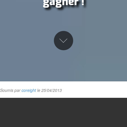
gagner !
Soumis par
coreight
le 25/04/2013