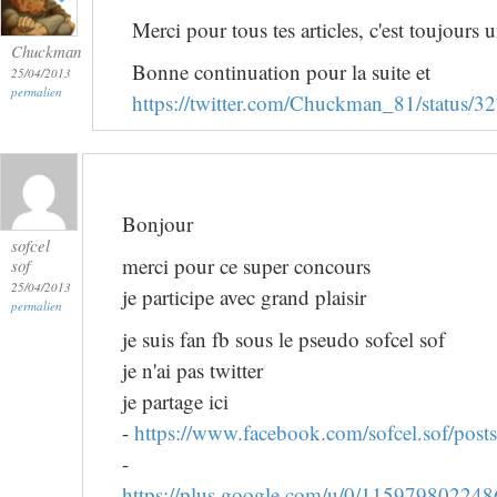
Merci pour tous tes articles, c'est toujours un
Chuckman
Bonne continuation pour la suite et
25/04/2013
permalien
https://twitter.com/Chuckman_81/status
Bonjour
sofcel
merci pour ce super concours
sof
25/04/2013
je participe avec grand plaisir
permalien
je suis fan fb sous le pseudo sofcel sof
je n'ai pas twitter
je partage ici
-
https://www.facebook.com/sofcel.sof/po
-
https://plus.google.com/u/0/1159798022