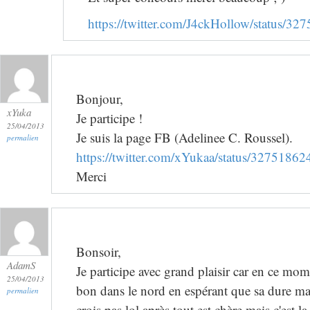
https://twitter.com/J4ckHollow/status/
Bonjour,
xYuka
Je participe !
25/04/2013
Je suis la page FB (Adelinee C. Roussel).
permalien
https://twitter.com/xYukaa/status/327518
Merci
Bonsoir,
AdamS
Je participe avec grand plaisir car en ce mome
25/04/2013
bon dans le nord en espérant que sa dure mai
permalien
crois pas lol après tout est chère mais c'est la