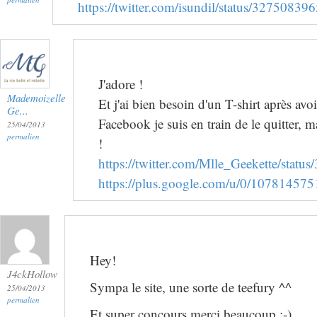
https://twitter.com/isundil/status/3275083
J'adore !
Mademoizelle
Et j'ai bien besoin d'un T-shirt après avo
Ge...
Facebook je suis en train de le quitter, m
25/04/2013
permalien
!
https://twitter.com/Mlle_Geekette/sta
https://plus.google.com/u/0/1078145
Hey!
J4ckHollow
Sympa le site, une sorte de teefury ^^
25/04/2013
permalien
Et super concours merci beaucoup ;-)