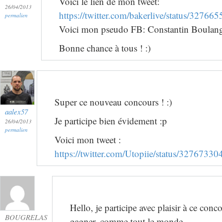
Voici le lien de mon tweet:
26/04/2013
https://twitter.com/bakerlive/status/327
permalien
Voici mon pseudo FB: Constantin Boulan
Bonne chance à tous ! :)
Super ce nouveau concours ! :)
aalex57
Je participe bien évidement :p
26/04/2013
permalien
Voici mon tweet :
https://twitter.com/Utopiie/status/327673
Hello, je participe avec plaisir à ce conc
BOUGRELAS
gagner, comme tout le monde.