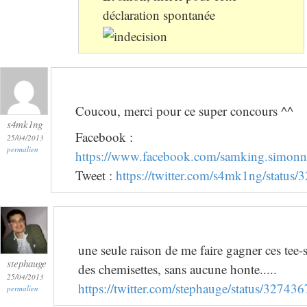
déclaration spontanée
Coucou, merci pour ce super concours ^^
s4mk1ng
Facebook :
25/04/2013
permalien
https://www.facebook.com/samking.simon
Tweet :
https://twitter.com/s4mk1ng/statu
une seule raison de me faire gagner ces tee-sh
stephauge
des chemisettes, sans aucune honte.....
25/04/2013
https://twitter.com/stephauge/status/327
permalien