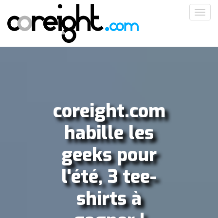
Aller
Toggl
au
navig
contenu
principal
coreight.com
habille les
geeks pour
l'été, 3 tee-
shirts à