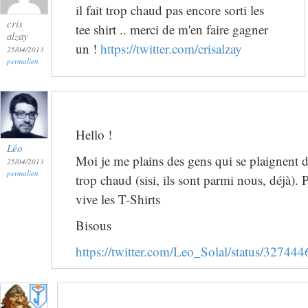
il fait trop chaud pas encore sorti les
cris
tee shirt .. merci de m'en faire gagner
alzay
un !
https://twitter.com/crisalzay
25/04/2013
permalien
Hello !
Léo
Moi je me plains des gens qui se plaignent dé
25/04/2013
permalien
trop chaud (sisi, ils sont parmi nous, déjà)
vive les T-Shirts
Bisous
https://twitter.com/Leo_Solal/status/3274