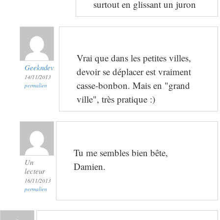
surtout en glissant un juron
Vrai que dans les petites villes,
Geekndev
devoir se déplacer est vraiment
14/11/2013
casse-bonbon. Mais en "grand
permalien
ville", très pratique :)
Tu me sembles bien bête,
Un
Damien.
lecteur
16/11/2013
permalien