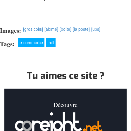
Images:
[gros colis]
[abimé]
[boîte]
[la poste]
[ups]
Tags:
e-commerce
troll
Tu aimes ce site ?
Découvre