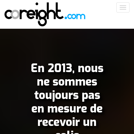
Aller
Toggl
au
navig
contenu
principal
En 2013, nous
ne sommes
toujours pas
en mesure de
recevoir un