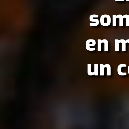
som
en m
un c