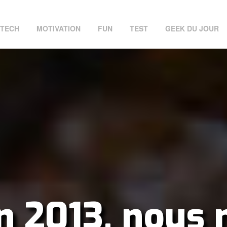
TECH
MOTIVATION
FUN
TEST
GEEK DU JOUR
n 2013, nous 