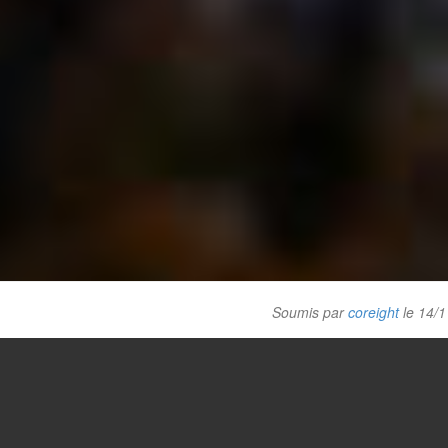
Soumis par
coreight
le 14/1