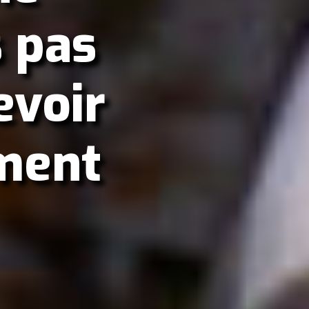
 pas
evoir
ement