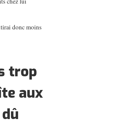
ts chez lui
entirai donc moins
s trop
îte aux
t dû