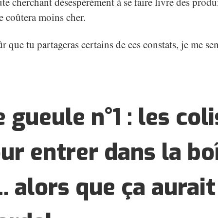
te cherchant désespérément à se faire livre des produi
e coûtera moins cher.
sûr que tu partageras certains de ces constats, je me s
 gueule n°1 : les coli
ur entrer dans la bo
.. alors que ça aurai