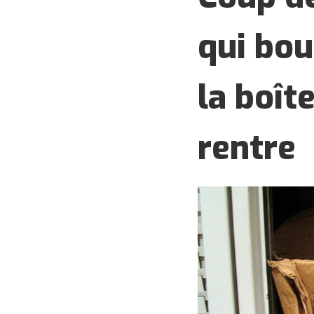
qui bou
la boît
rentre