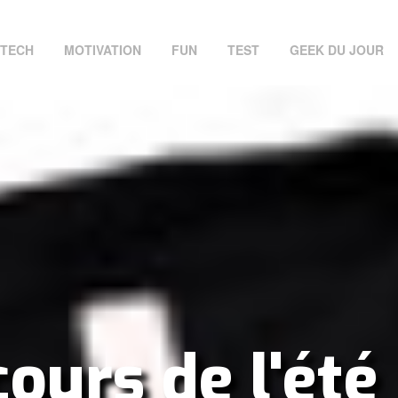
TECH
MOTIVATION
FUN
TEST
GEEK DU JOUR
ours de l'été 