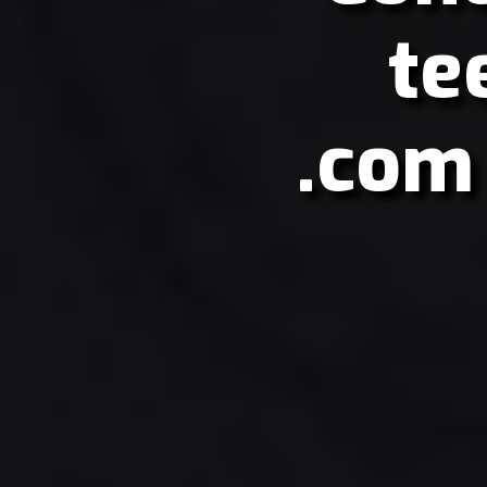
te
.com 