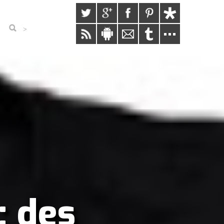
>
: des