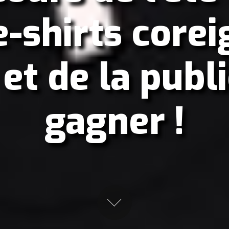
e-shirts corei
et de la publi
gagner !