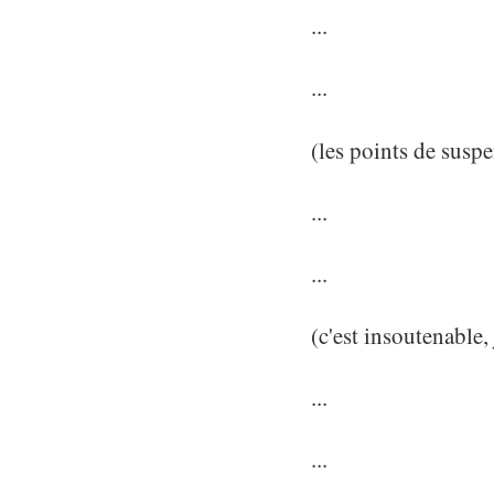
...
...
(les points de suspe
...
...
(c'est insoutenable, 
...
...