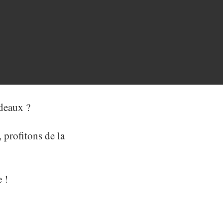
adeaux ?
 profitons de la
e
!