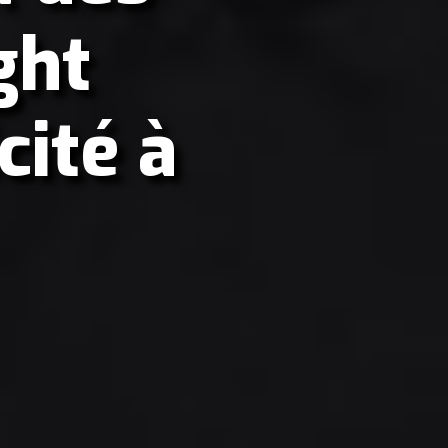
ght
cité à