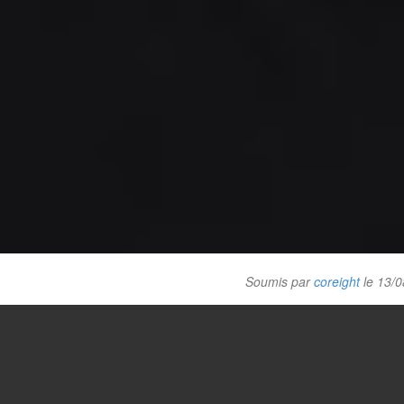
Soumis par
coreight
le 13/0