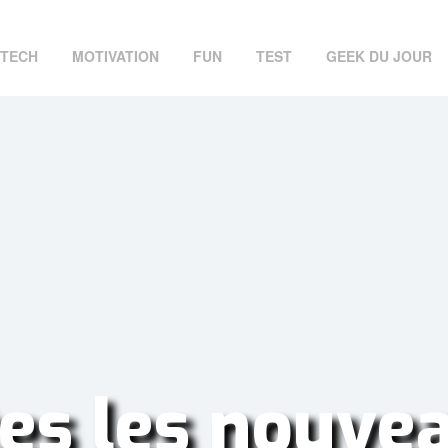
TECH
MOTIVATION
FUN
TEST
GEEK DU JOUR
es les nouve