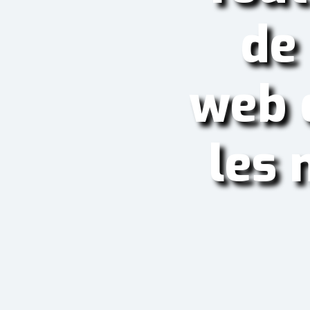
de 
web q
les 