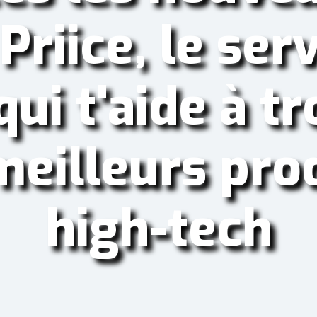
Priice, le ser
ui t'aide à t
meilleurs pro
high-tech