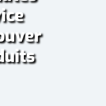
vice
rouver
duits