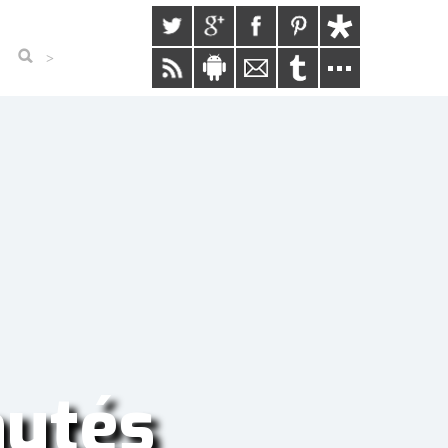
>
autés