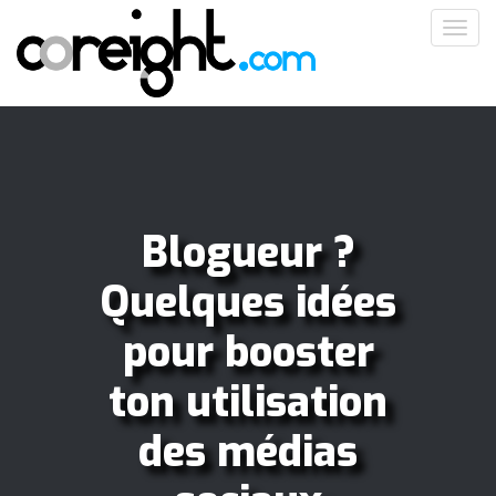
Aller
Toggl
au
navig
contenu
principal
Blogueur ?
Quelques idées
pour booster
ton utilisation
des médias