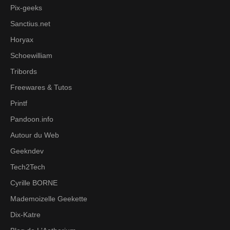
Pix-geeks
Sanctius.net
Horyax
Schoewilliam
Tribords
Freewares & Tutos
Printf
Pandoon.info
Autour du Web
Geekndev
Tech2Tech
Cyrille BORNE
Mademoizelle Geekette
Dix-Katre