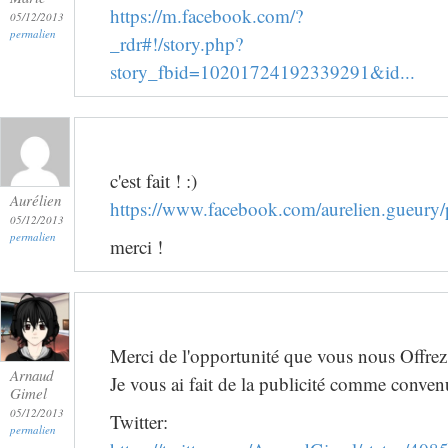
https://m.facebook.com/?
05/12/2013
permalien
_rdr#!/story.php?
story_fbid=10201724192339291&id...
c'est fait ! :)
Aurélien
https://www.facebook.com/aurelien.gueur
05/12/2013
permalien
merci !
Merci de l'opportunité que vous nous Offrez 
Arnaud
Je vous ai fait de la publicité comme conven
Gimel
05/12/2013
Twitter:
permalien