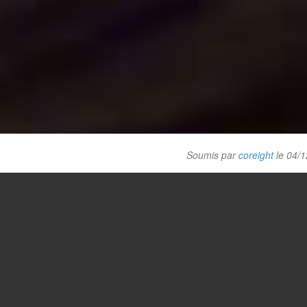
Soumis par
coreight
le 04/1