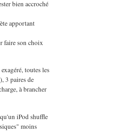
ester bien accroché
lète apportant
 faire son choix
 exagéré, toutes les
), 3 paires de
charge, à brancher
 qu'un iPod shuffle
asiques" moins