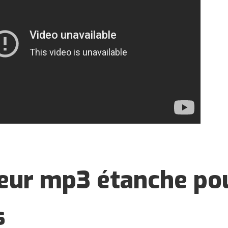
eur mp3 étanche pou
s