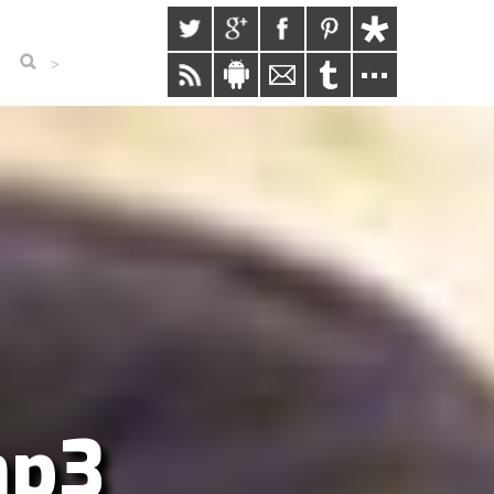
>
mp3