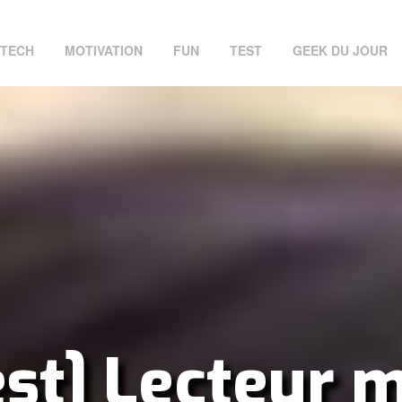
TECH
MOTIVATION
FUN
TEST
GEEK DU JOUR
est] Lecteur 