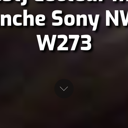
anche Sony N
W273