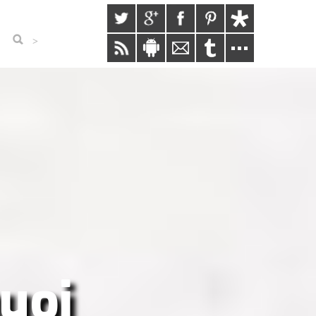
>
uoi