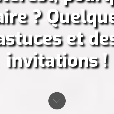
aire ? Quelqu
astuces et de
invitations !