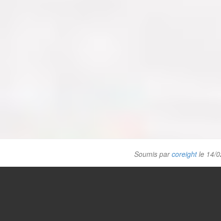
Soumis par
coreight
le 14/0