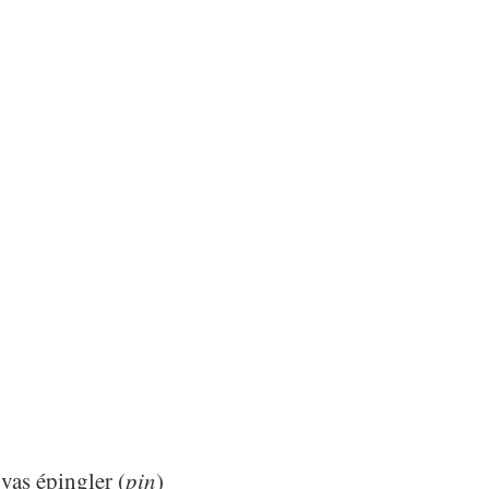
 vas épingler (
pin
)