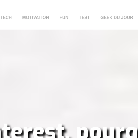
TECH
MOTIVATION
FUN
TEST
GEEK DU JOUR
nterest, pourq