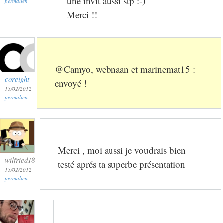
une invit aussi stp :-)
permalien
Merci !!
@Camyo, webnaan et marinemat15 :
coreight
envoyé !
15/02/2012
permalien
Merci , moi aussi je voudrais bien
wilfried18
testé aprés ta superbe présentation
15/02/2012
permalien