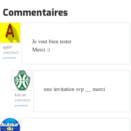
Commentaires
Je veut bien tester
apfdr
Merci :)
14/02/2012
permalien
une invitation svp __ merci
kayzar
25/07/2012
permalien