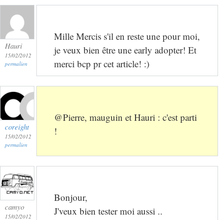
Mille Mercis s'il en reste une pour moi,
Hauri
je veux bien être une early adopter! Et
15/02/2012
merci bcp pr cet article! :)
permalien
@Pierre, mauguin et Hauri : c'est parti
coreight
!
15/02/2012
permalien
Bonjour,
camyo
J'veux bien tester moi aussi ..
15/02/2012