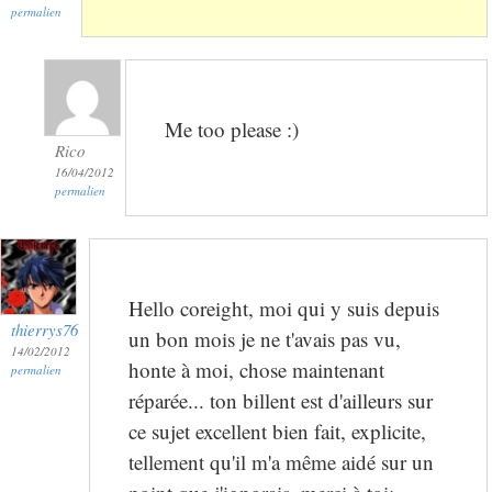
permalien
Me too please :)
Rico
16/04/2012
permalien
Hello coreight, moi qui y suis depuis
thierrys76
un bon mois je ne t'avais pas vu,
14/02/2012
honte à moi, chose maintenant
permalien
réparée... ton billent est d'ailleurs sur
ce sujet excellent bien fait, explicite,
tellement qu'il m'a même aidé sur un