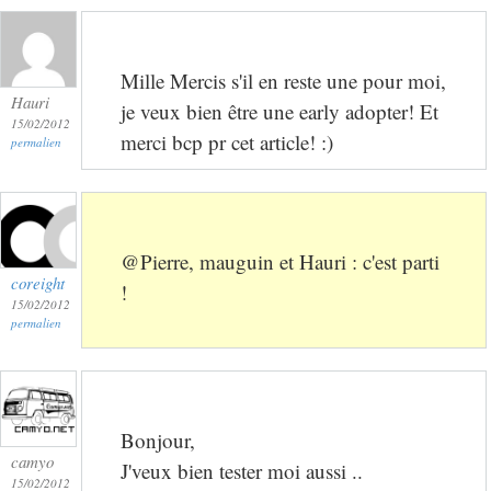
Mille Mercis s'il en reste une pour moi,
Hauri
je veux bien être une early adopter! Et
15/02/2012
merci bcp pr cet article! :)
permalien
@Pierre, mauguin et Hauri : c'est parti
coreight
!
15/02/2012
permalien
Bonjour,
camyo
J'veux bien tester moi aussi ..
15/02/2012