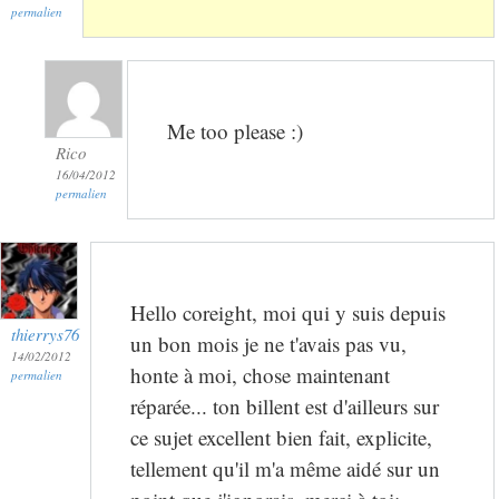
permalien
Me too please :)
Rico
16/04/2012
permalien
Hello coreight, moi qui y suis depuis
thierrys76
un bon mois je ne t'avais pas vu,
14/02/2012
honte à moi, chose maintenant
permalien
réparée... ton billent est d'ailleurs sur
ce sujet excellent bien fait, explicite,
tellement qu'il m'a même aidé sur un