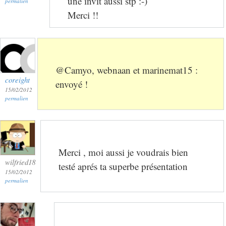
une invit aussi stp :-)
permalien
Merci !!
@Camyo, webnaan et marinemat15 :
coreight
envoyé !
15/02/2012
permalien
Merci , moi aussi je voudrais bien
wilfried18
testé aprés ta superbe présentation
15/02/2012
permalien