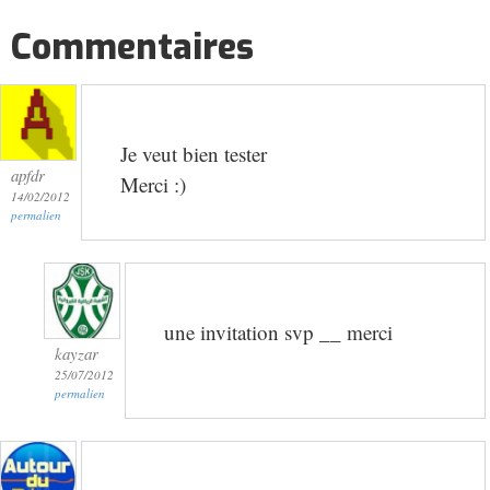
Commentaires
Je veut bien tester
apfdr
Merci :)
14/02/2012
permalien
une invitation svp __ merci
kayzar
25/07/2012
permalien