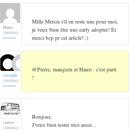
Mille Mercis s'il en reste une pour moi,
Hauri
je veux bien être une early adopter! Et
15/02/2012
merci bcp pr cet article! :)
permalien
@Pierre, mauguin et Hauri : c'est parti
coreight
!
15/02/2012
permalien
Bonjour,
camyo
J'veux bien tester moi aussi ..
15/02/2012