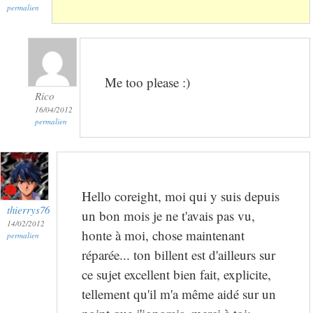
permalien
Me too please :)
Rico
16/04/2012
permalien
Hello coreight, moi qui y suis depuis
thierrys76
un bon mois je ne t'avais pas vu,
14/02/2012
honte à moi, chose maintenant
permalien
réparée... ton billent est d'ailleurs sur
ce sujet excellent bien fait, explicite,
tellement qu'il m'a même aidé sur un