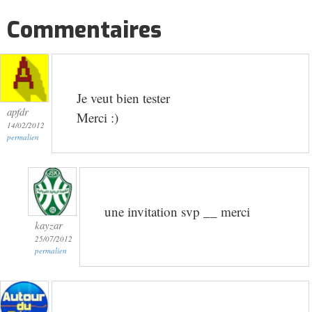
Commentaires
Je veut bien tester
apfdr
Merci :)
14/02/2012
permalien
une invitation svp __ merci
kayzar
25/07/2012
permalien