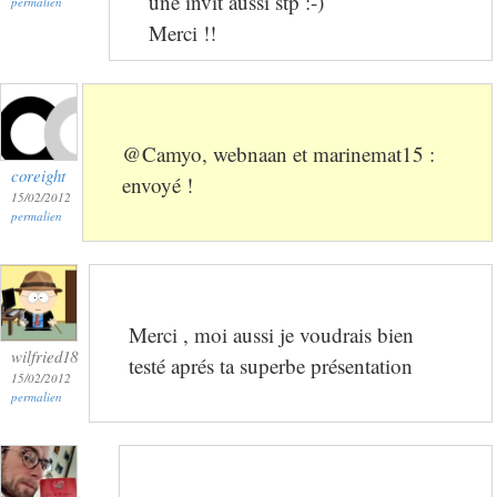
une invit aussi stp :-)
permalien
Merci !!
@Camyo, webnaan et marinemat15 :
coreight
envoyé !
15/02/2012
permalien
Merci , moi aussi je voudrais bien
wilfried18
testé aprés ta superbe présentation
15/02/2012
permalien