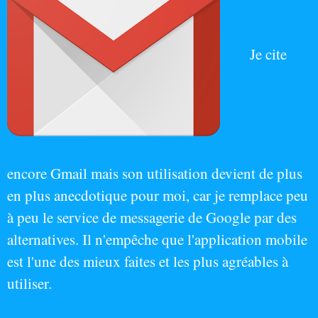
Je cite
encore Gmail mais son utilisation devient de plus
en plus anecdotique pour moi, car je remplace peu
à peu le service de messagerie de Google par des
alternatives. Il n'empêche que l'application mobile
est l'une des mieux faites et les plus agréables à
utiliser.