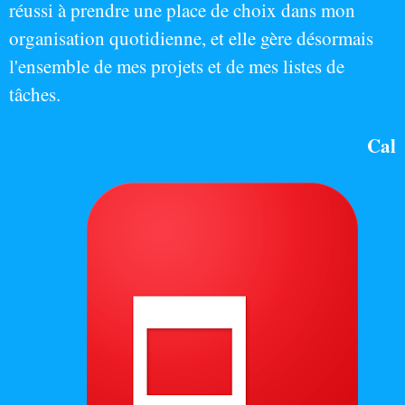
réussi à prendre une place de choix dans mon
organisation quotidienne, et elle gère désormais
l'ensemble de mes projets et de mes listes de
tâches.
Cal