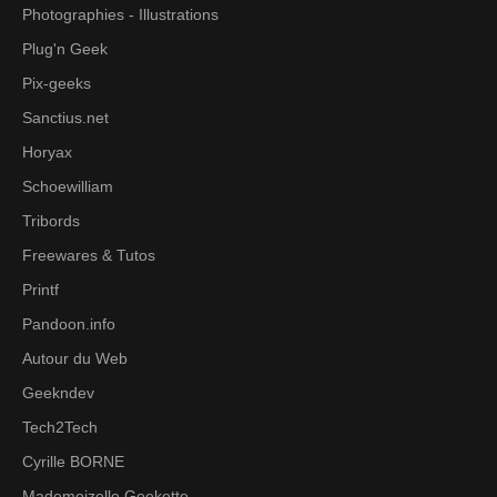
Photographies - Illustrations
Plug'n Geek
Pix-geeks
Sanctius.net
Horyax
Schoewilliam
Tribords
Freewares & Tutos
Printf
Pandoon.info
Autour du Web
Geekndev
Tech2Tech
Cyrille BORNE
Mademoizelle Geekette