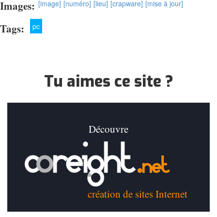
Images:
[image]
[numéro]
[lieu]
[crapware]
[mise à jour]
Tags:
pc
Tu aimes ce site ?
Découvre
création de sites Internet