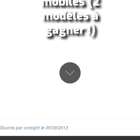
mobiles (2
modèles à
gagner !)
Soumis par
coreight
le 05/09/2013