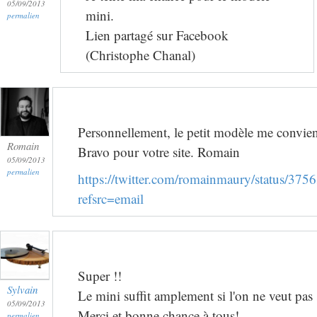
05/09/2013
mini.
permalien
Lien partagé sur Facebook
(Christophe Chanal)
Personnellement, le petit modèle me convien
Romain
Bravo pour votre site. Romain
05/09/2013
permalien
https://twitter.com/romainmaury/status/3
refsrc=email
Super !!
Sylvain
Le mini suffit amplement si l'on ne veut pas
05/09/2013
Merci et bonne chance à tous!
permalien