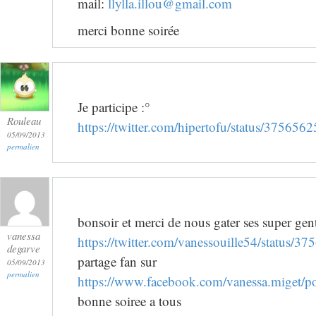
mail:
llylla.illou@gmail.com
merci bonne soirée
Je participe :°
Rouleau
https://twitter.com/hipertofu/status/3756
05/09/2013
permalien
bonsoir et merci de nous gater ses super genti
vanessa
https://twitter.com/vanessouille54/status
degarve
partage fan sur
05/09/2013
permalien
https://www.facebook.com/vanessa.miget/
bonne soiree a tous