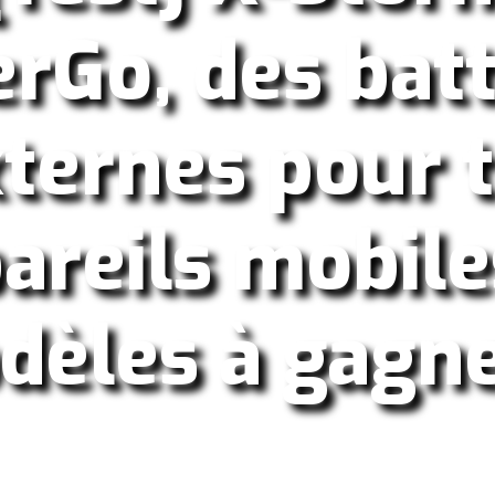
rGo, des batt
ternes pour 
areils mobile
èles à gagne