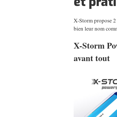
et prat
X-Storm propose 2 
bien leur nom comme
X-Storm Pow
avant tout