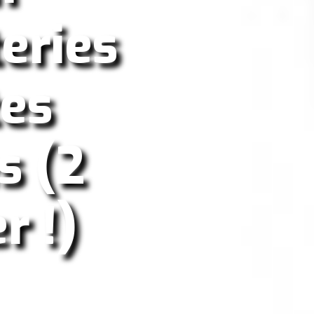
eries
tes
s (2
r !)