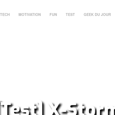
TECH
MOTIVATION
FUN
TEST
GEEK DU JOUR
[Test] X-Stor