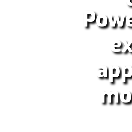
Powe
ex
app
mod