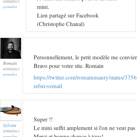
05/09/2013
mini.
permalien
Lien partagé sur Facebook
(Christophe Chanal)
Personnellement, le petit modèle me convien
Romain
Bravo pour votre site. Romain
05/09/2013
permalien
https://twitter.com/romainmaury/status/3
refsrc=email
Super !!
Sylvain
Le mini suffit amplement si l'on ne veut pas
05/09/2013
Merci et bonne chance à tous!
permalien