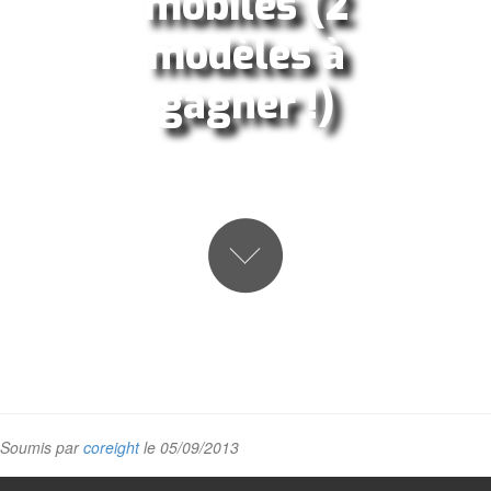
mobiles (2
modèles à
gagner !)
Soumis par
coreight
le 05/09/2013