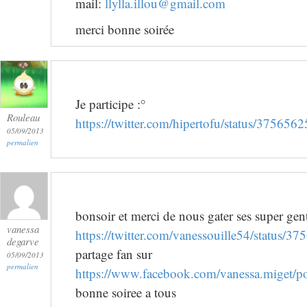
mail:
llylla.illou@gmail.com
merci bonne soirée
Je participe :°
Rouleau
https://twitter.com/hipertofu/status/3756
05/09/2013
permalien
bonsoir et merci de nous gater ses super genti
vanessa
https://twitter.com/vanessouille54/status
degarve
partage fan sur
05/09/2013
permalien
https://www.facebook.com/vanessa.miget/
bonne soiree a tous