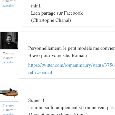
05/09/2013
mini.
permalien
Lien partagé sur Facebook
(Christophe Chanal)
Personnellement, le petit modèle me convien
Romain
Bravo pour votre site. Romain
05/09/2013
permalien
https://twitter.com/romainmaury/status/3
refsrc=email
Super !!
Sylvain
Le mini suffit amplement si l'on ne veut pas
05/09/2013
Merci et bonne chance à tous!
permalien