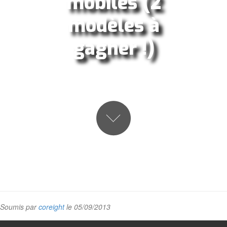
mobiles (2
modèles à
gagner !)
Soumis par
coreight
le 05/09/2013