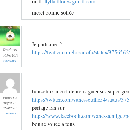
mail:
llylla.illou@gmail.com
merci bonne soirée
Je participe :°
Rouleau
https://twitter.com/hipertofu/status/3756
05/09/2013
permalien
bonsoir et merci de nous gater ses super genti
vanessa
https://twitter.com/vanessouille54/status
degarve
partage fan sur
05/09/2013
permalien
https://www.facebook.com/vanessa.miget/
bonne soiree a tous