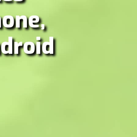
hone,
droid