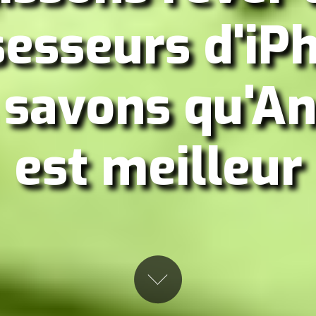
esseurs d'iP
 savons qu'An
est meilleur