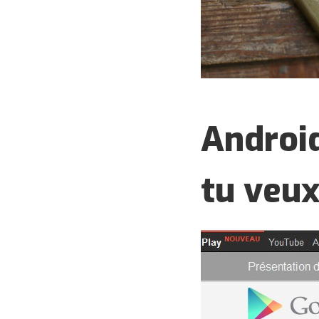
Android
tu veu