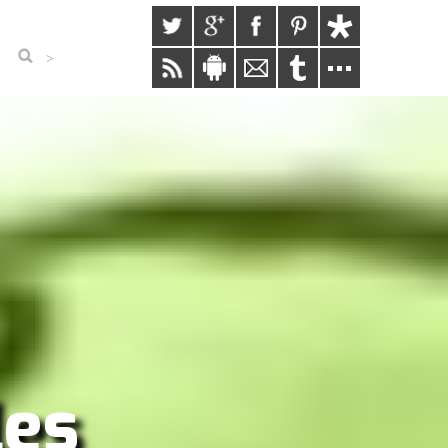
>
les