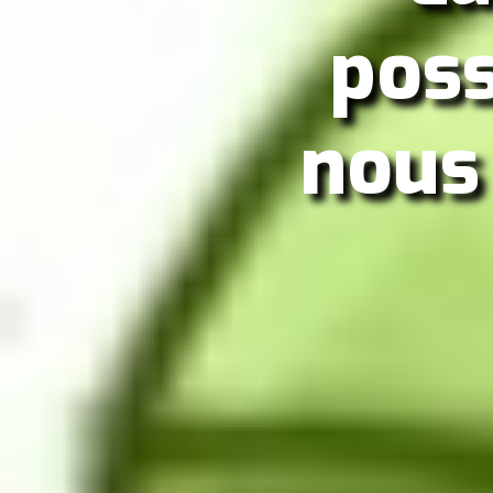
poss
nous