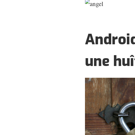
Androi
une huî