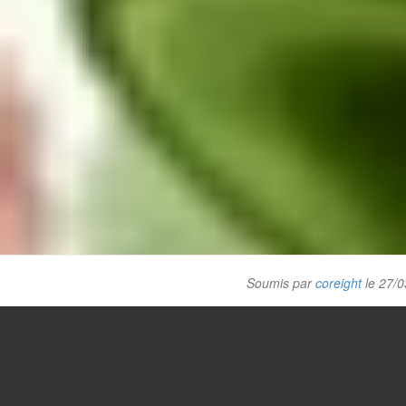
Soumis par
coreight
le 27/0