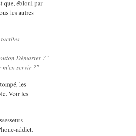
st que, ébloui par
ous les autres
tactiles
bouton Démarrer ?"
 m'en servir ?"
stompé, les
e. Voir les
ssesseurs
Phone-addict.