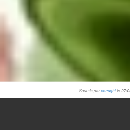
Soumis par
coreight
le 27/0