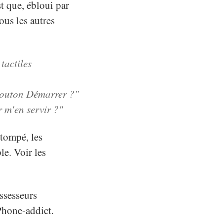
st que, ébloui par
ous les autres
tactiles
bouton Démarrer ?"
 m'en servir ?"
stompé, les
e. Voir les
ssesseurs
Phone-addict.