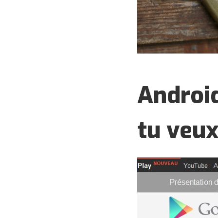
Android
tu veu