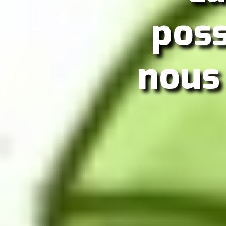
poss
nous