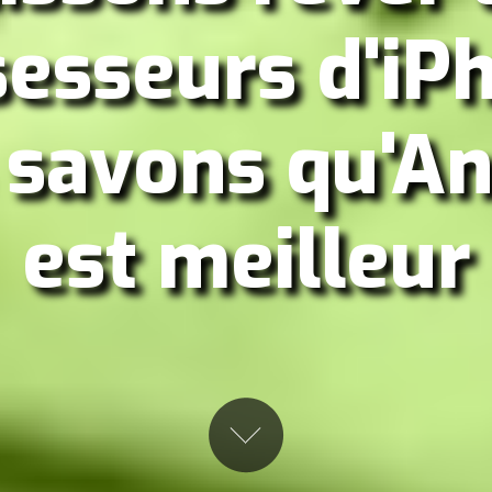
esseurs d'iP
 savons qu'An
est meilleur