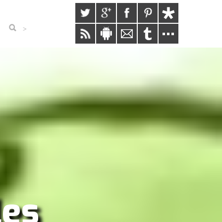
>
les