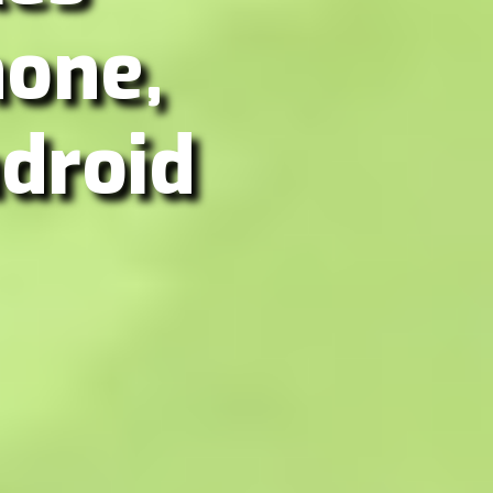
hone,
droid