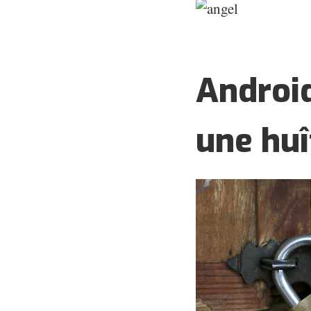
Androi
une huî