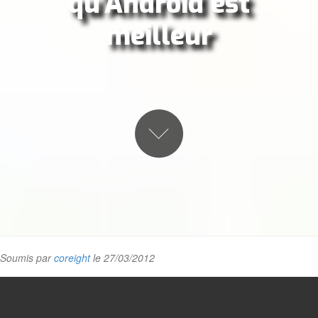
qu'Android est
meilleur
Soumis par
coreight
le 27/03/2012