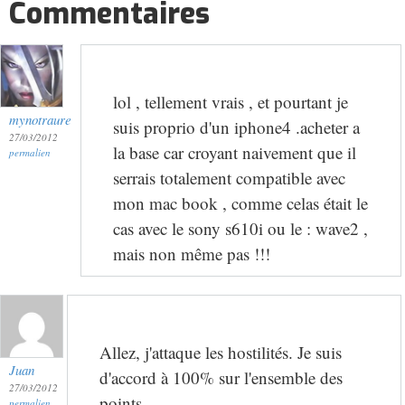
Commentaires
lol , tellement vrais , et pourtant je
mynotraure
suis proprio d'un iphone4 .acheter a
27/03/2012
la base car croyant naivement que il
permalien
serrais totalement compatible avec
mon mac book , comme celas était le
cas avec le sony s610i ou le : wave2 ,
mais non même pas !!!
Allez, j'attaque les hostilités. Je suis
Juan
d'accord à 100% sur l'ensemble des
27/03/2012
points.
permalien