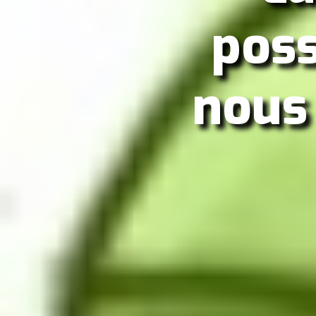
poss
nous