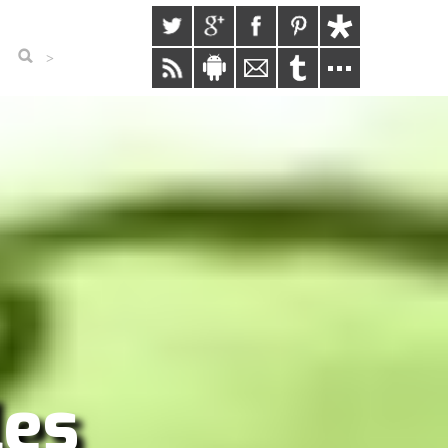
>
les