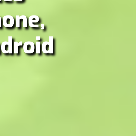
hone,
droid