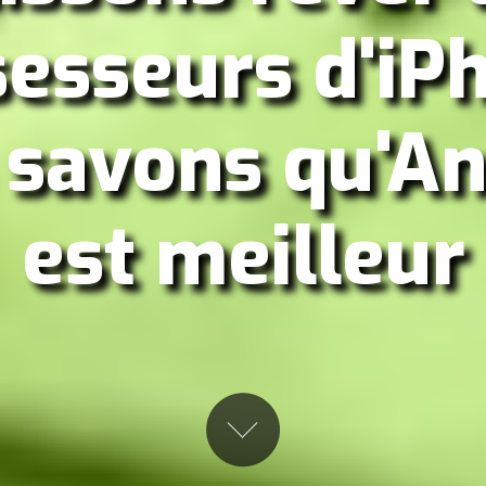
esseurs d'iP
 savons qu'An
est meilleur