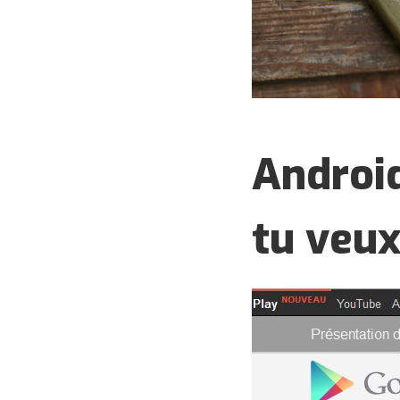
Android
tu veu