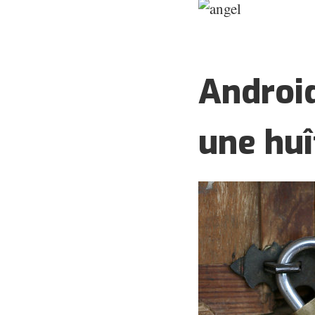
Androi
une huî