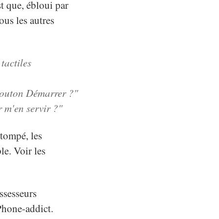
st que, ébloui par
ous les autres
tactiles
bouton Démarrer ?"
 m'en servir ?"
stompé, les
e. Voir les
ssesseurs
Phone-addict.