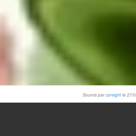
Soumis par
coreight
le 27/0