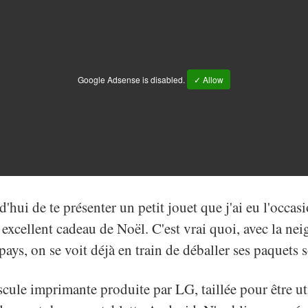
Google Adsense is disabled.
✓ Allow
rd'hui de te présenter un petit jouet que j'ai eu l'occasi
n excellent cadeau de Noël. C'est vrai quoi, avec la n
 pays, on se voit déjà en train de déballer ses paquets 
scule imprimante produite par LG, taillée pour être ut