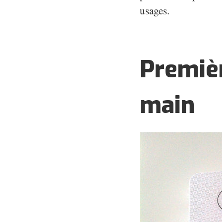
usages.
Premièr
main