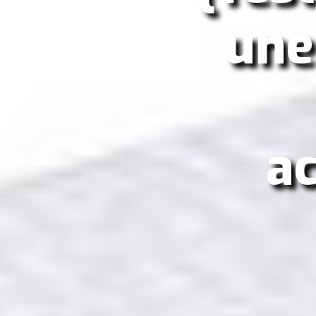
une
a