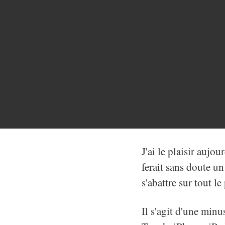
J'ai le plaisir aujou
ferait sans doute u
s'abattre sur tout le
Il s'agit d'une minu