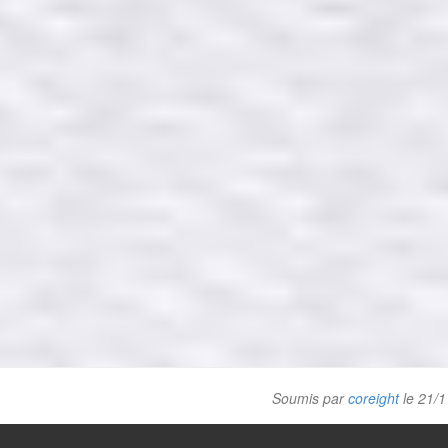
Soumis par
coreight
le 21/1