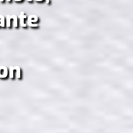
ante
on