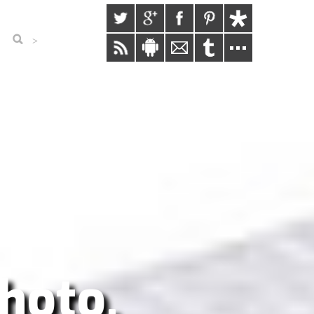
>
hoto,