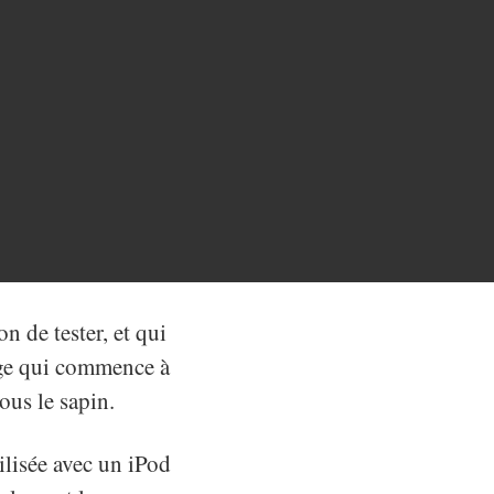
on de tester, et qui
eige qui commence à
sous le sapin.
ilisée avec un iPod