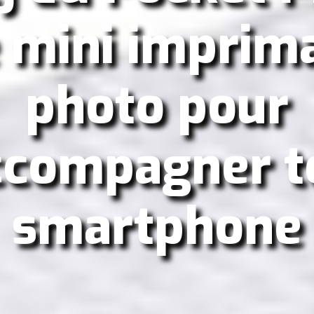
 mini imprim
photo pour
ccompagner t
smartphone