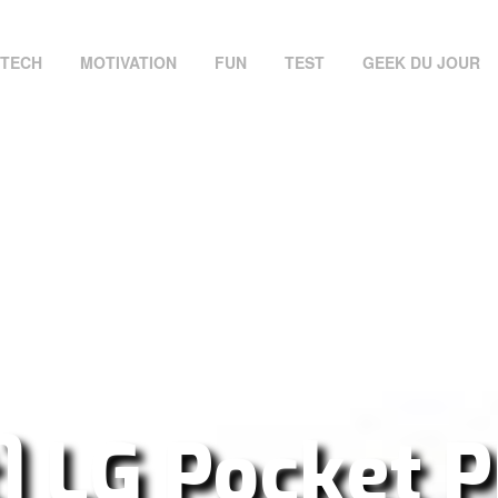
TECH
MOTIVATION
FUN
TEST
GEEK DU JOUR
t] LG Pocket P