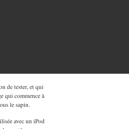
on de tester, et qui
eige qui commence à
sous le sapin.
ilisée avec un iPod