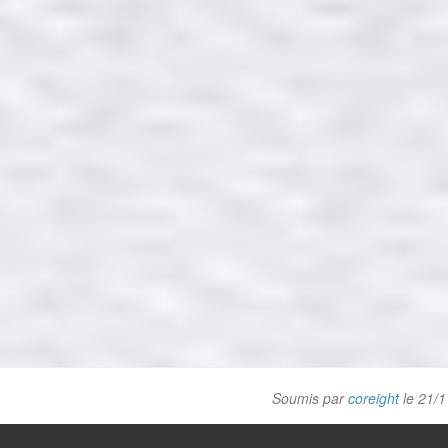
Soumis par
coreight
le 21/1