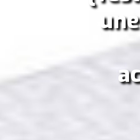
une
a