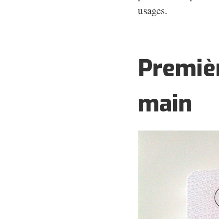
usages.
Premièr
main