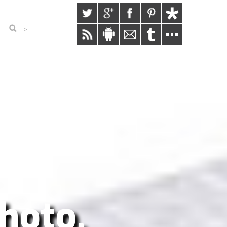
>
hoto,