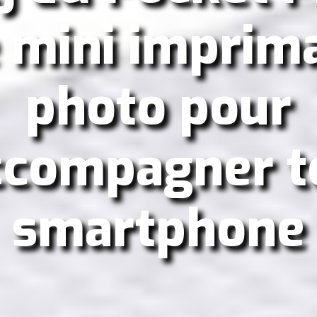
 mini imprim
photo pour
ccompagner t
smartphone