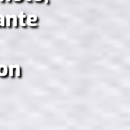
ante
on