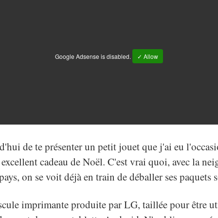
Google Adsense is disabled.
✓ Allow
rd'hui de te présenter un petit jouet que j'ai eu l'occasi
n excellent cadeau de Noël. C'est vrai quoi, avec la n
 pays, on se voit déjà en train de déballer ses paquets 
scule imprimante produite par LG, taillée pour être ut