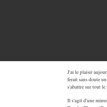
J'ai le plaisir aujou
ferait sans doute u
s'abattre sur tout le
Il s'agit d'une minu