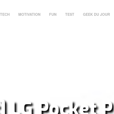
TECH
MOTIVATION
FUN
TEST
GEEK DU JOUR
t] LG Pocket P