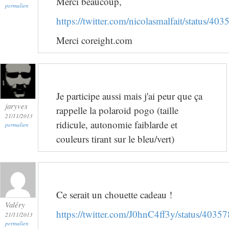
Merci beaucoup,
permalien
https://twitter.com/nicolasmalfait/status/
Merci coreight.com
Je participe aussi mais j'ai peur que ça
jaryves
rappelle la polaroid pogo (taille
21/11/2013
ridicule, autonomie faiblarde et
permalien
couleurs tirant sur le bleu/vert)
Ce serait un chouette cadeau !
Valéry
https://twitter.com/J0hnC4ff3y/status/40
21/11/2013
permalien