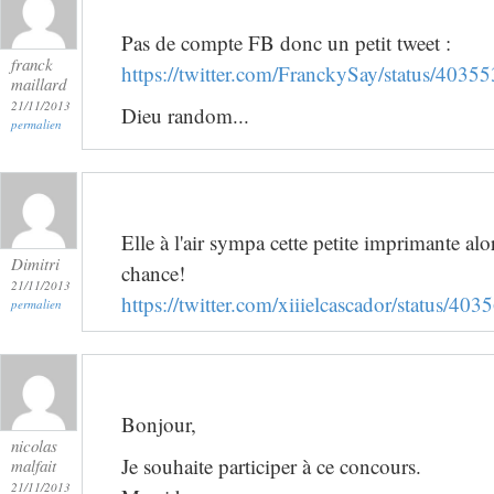
Pas de compte FB donc un petit tweet :
franck
https://twitter.com/FranckySay/status/40
maillard
21/11/2013
Dieu random...
permalien
Elle à l'air sympa cette petite imprimante alo
Dimitri
chance!
21/11/2013
https://twitter.com/xiiielcascador/status/
permalien
Bonjour,
nicolas
Je souhaite participer à ce concours.
malfait
21/11/2013