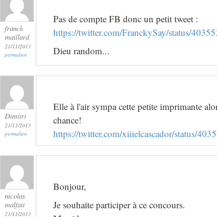
Pas de compte FB donc un petit tweet :
franck
https://twitter.com/FranckySay/status/40
maillard
21/11/2013
Dieu random...
permalien
Elle à l'air sympa cette petite imprimante alo
Dimitri
chance!
21/11/2013
https://twitter.com/xiiielcascador/status/
permalien
Bonjour,
nicolas
Je souhaite participer à ce concours.
malfait
21/11/2013