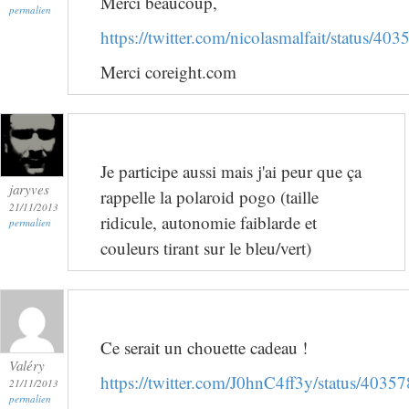
Merci beaucoup,
permalien
https://twitter.com/nicolasmalfait/status/
Merci coreight.com
Je participe aussi mais j'ai peur que ça
jaryves
rappelle la polaroid pogo (taille
21/11/2013
ridicule, autonomie faiblarde et
permalien
couleurs tirant sur le bleu/vert)
Ce serait un chouette cadeau !
Valéry
https://twitter.com/J0hnC4ff3y/status/40
21/11/2013
permalien