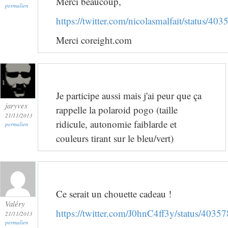
Merci beaucoup,
permalien
https://twitter.com/nicolasmalfait/status/
Merci coreight.com
Je participe aussi mais j'ai peur que ça
jaryves
rappelle la polaroid pogo (taille
21/11/2013
ridicule, autonomie faiblarde et
permalien
couleurs tirant sur le bleu/vert)
Ce serait un chouette cadeau !
Valéry
https://twitter.com/J0hnC4ff3y/status/40
21/11/2013
permalien