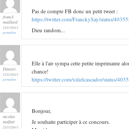
Pas de compte FB donc un petit tweet :
franck
https://twitter.com/FranckySay/status/40
maillard
21/11/2013
Dieu random...
permalien
Elle à l'air sympa cette petite imprimante alo
Dimitri
chance!
21/11/2013
https://twitter.com/xiiielcascador/status/
permalien
Bonjour,
nicolas
Je souhaite participer à ce concours.
malfait
21/11/2013